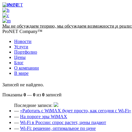
ProNET
Мы не обсуждаем теорию, мы обсуждаем возможности
и реали
ProNET Company™
Новости
Услуги
Портфолио
Цены
Блог
О компании
В мире
Записей не найдено.
Показаны
0
—
0
из
0
записей
Последние записи:
—
«Работать с WiMAX будет просто, как сегодня с Wi-Fi»
—
На пороге эры WiMAX
—
Wi-Fi в России: спрос растет, цены падают
—
Wi-Fi: решение, оптимальное по цене