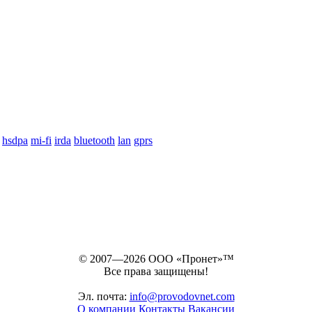
hsdpa
mi-fi
irda
bluetooth
lan
gprs
© 2007—2026 ООО «Пронет»™
Все права защищены!
Эл. почта:
info@provodovnet.com
О компании
Контакты
Вакансии