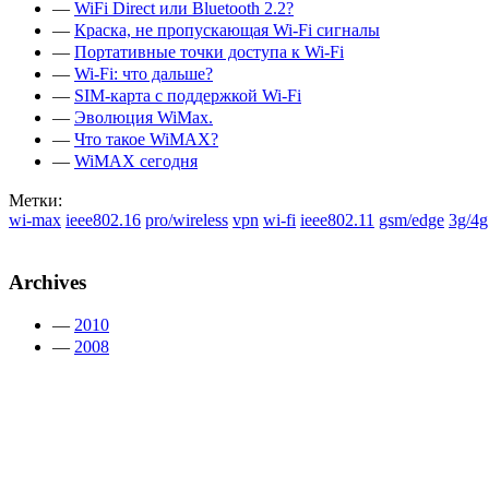
—
WiFi Direct или Bluetooth 2.2?
—
Краска, не пропускающая Wi-Fi сигналы
—
Портативные точки доступа к Wi-Fi
—
Wi-Fi: что дальше?
—
SIM-карта с поддержкой Wi-Fi
—
Эволюция WiMax.
—
Что такое WiMAX?
—
WiMAX сегодня
Метки:
wi-max
ieee802.16
pro/wireless
vpn
wi-fi
ieee802.11
gsm/edge
3g/4g
Archives
—
2010
—
2008