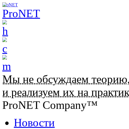
ProNET
Мы не обсуждаем теорию
и реализуем их на практик
ProNET Company™
Новости