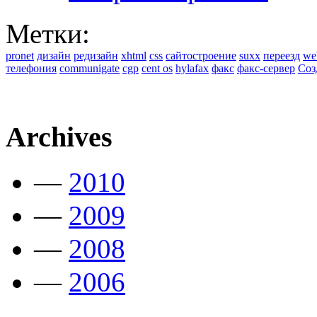
Метки:
pronet
дизайн
редизайн
xhtml
css
сайтостроение
suxx
переезд
we
телефония
communigate
cgp
cent os
hylafax
факс
факс-сервер
Соз
Archives
—
2010
—
2009
—
2008
—
2006