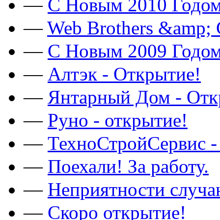
—
C Новым 2010 Годом
—
Web Brothers &amp;
—
C Новым 2009 Годом
—
Алтэк - Открытие!
—
Янтарный Дом - Отк
—
Руно - открытие!
—
ТехноСтройСервис -
—
Поехали! За работу.
—
Неприятности случа
—
Скоро открытие!