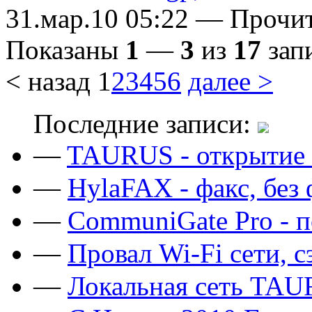
31.мар.10 05:22 — Прочи
Показаны
1
—
3
из
17
зап
< назад
1
2
3
4
5
6
далее >
Последние записи:
—
TAURUS - открытие 
—
HylaFAX - факс, без
—
CommuniGate Pro - п
—
Провал Wi-Fi сети, 
—
Локальная сеть TAU