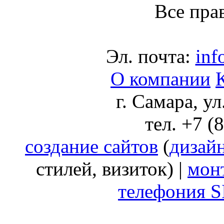
Все пра
Эл. почта:
inf
О компании
г. Самара, у
тел. +7 (
создание сайтов
(
дизай
стилей, визиток) |
мон
телефония S