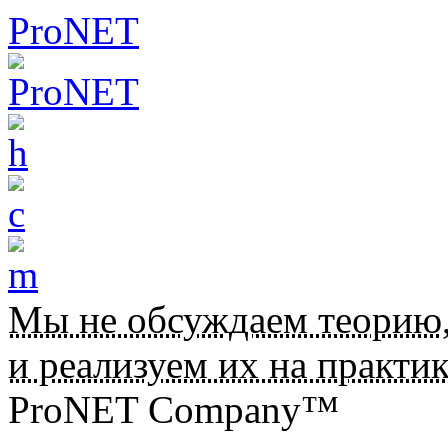
ProNET
Мы не обсуждаем теорию
и реализуем их на практик
ProNET Company™