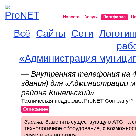
Новости
Услуги
Портфолио
Ц
Всё
Сайты
Сети
Логоти
ProNET
раб
«Администрация муницип
— Внутренняя телефония на 4
здания) для «Администрации 
района Кинельский»
Техническая поддержка ProNET Company™
Описание
Задача.
Заменить существующую АТС на с
технологичное оборудование, с возможнос
связи в «одно окно».