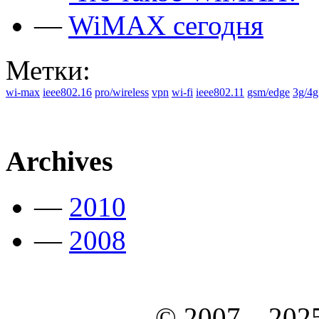
—
WiMAX сегодня
Метки:
wi-max
ieee802.16
pro/wireless
vpn
wi-fi
ieee802.11
gsm/edge
3g/4g
Archives
—
2010
—
2008
© 2007—202