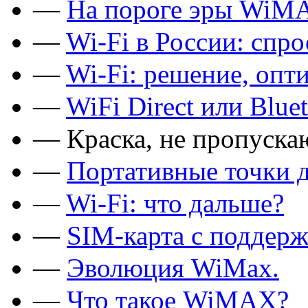
—
На пороге эры WiM
—
Wi-Fi в России: спро
—
Wi-Fi: решение, опт
—
WiFi Direct или Bluet
—
Краска, не пропуска
—
Портативные точки д
—
Wi-Fi: что дальше?
—
SIM-карта с поддерж
—
Эволюция WiMax.
—
Что такое WiMAX?