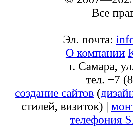
Все пра
Эл. почта:
inf
О компании
г. Самара, у
тел. +7 (
создание сайтов
(
дизай
стилей, визиток) |
мон
телефония S