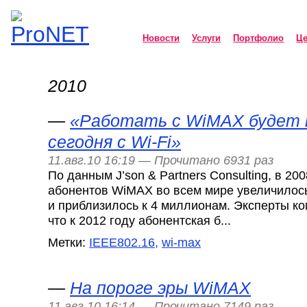
Новости
Услуги
Портфолио
Ц
2010
ProNET
—
«Работать с WiMAX будет 
сегодня с Wi-Fi»
11.авг.10 16:19 — Прочитано 6931 раз
По данным J’son & Partners Consulting, в 20
абонентов WiMAX во всем мире увеличилос
и приблизилось к 4 миллионам. Эксперты ко
что к 2012 году абонентская б...
Метки:
IEEE802.16,
wi-max
—
На пороге эры WiMAX
11.авг.10 16:14 — Прочитано 7149 раз