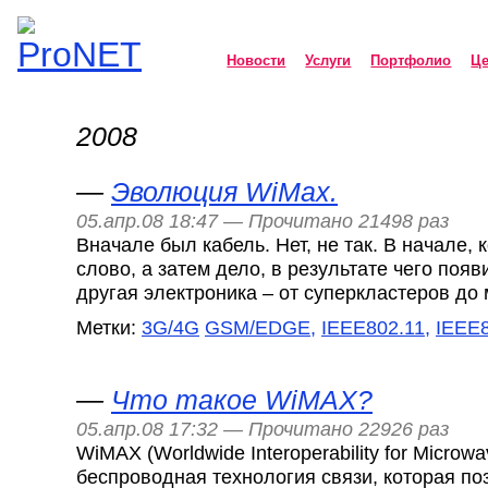
Новости
Услуги
Портфолио
Ц
2008
ProNET
—
Эволюция WiMax.
05.апр.08 18:47 — Прочитано 21498 раз
Вначале был кабель. Нет, не так. В начале, 
слово, а затем дело, в результате чего поя
другая электроника – от суперкластеров до
Метки:
3G/4G
GSM/EDGE,
IEEE802.11,
IEEE8
—
Что такое WiMAX?
05.апр.08 17:32 — Прочитано 22926 раз
WiMAX (Worldwide Interoperability for Microwa
беспроводная технология связи, которая по