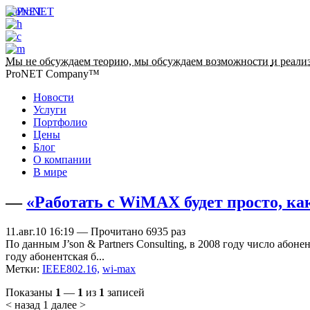
ProNET
Мы не обсуждаем теорию, мы обсуждаем возможности
и реали
ProNET Company™
Новости
Услуги
Портфолио
Цены
Блог
О компании
В мире
—
«Работать с WiMAX будет просто, как
11.авг.10 16:19 — Прочитано 6935 раз
По данным J’son & Partners Consulting, в 2008 году число аб
году абонентская б...
Метки:
IEEE802.16,
wi-max
Показаны
1
—
1
из
1
записей
< назад
1
далее >