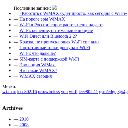
Последние записи:
—
«Работать с WiMAX будет просто, как сегодня с Wi-Fi»
—
На пороге эры WiMAX
—
Wi-Fi в России: спрос растет, цены падают
—
Wi-Fi: решение, оптимальное по цене
—
WiFi Direct или Bluetooth 2.2?
—
Краска, не пропускающая Wi-Fi сигналы
—
Портативные точки доступа к Wi-Fi
—
Wi-Fi: что дальше?
—
SIM-карта с поддержкой Wi-Fi
—
Эволюция WiMax.
—
Что такое WiMAX?
—
WiMAX сегодня
Метки:
wi-max
ieee802.16
pro/wireless
vpn
wi-fi
ieee802.11
gsm/edge
3g/4g
Archives
—
2010
—
2008